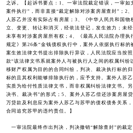
之诉。【起诉书要点：1、一审法院裁定错误，一审如
案件执行”，而非直接“裁定解除对涉案房屋查封”；2
人苏乙并没有实际占有房屋；3、《中华人民共和国物
立、变更、转让和消灭，经依法登记，发生效力；未经
未享有对涉案房屋所有权；4、《最高人民法院办理执
规定》第26条“金钱债权执行中，案外人依据执行标
案生效法律文书提出排除执行异议，人民法院应当按照
款“该法律文书系就案外人与被执行人之间的权属纠纷
移财产权属为目的的合同纠纷，判决、裁决执行标的归
标的且其权利能够排除执行的，应予支持。案外人苏乙
实质为给付性质法律文书，而非权属纠纷法律文书。另
决书、裁决书”的形式；5、案外人苏乙偿还涉案房屋贷
万贷款及利息应为案外人苏乙与苏甲的债权债务关系，
合同追究苏甲的违约责任。】
一审法院最终作出判决，判决撤销“解除查封”的裁定